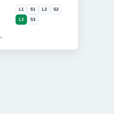
L1
S1
L2
S2
L3
S3
n.