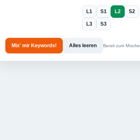
L1
S1
L2
S2
L3
S3
Mix' mir Keywords!
Alles leeren
Bereit zum Mische