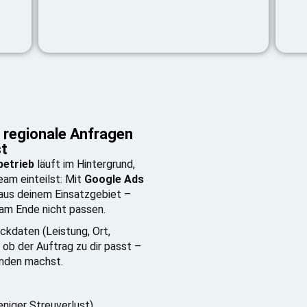
 regionale Anfragen
st
betrieb
läuft im Hintergrund,
eam einteilst: Mit
Google Ads
us deinem Einsatzgebiet –
e am Ende nicht passen.
Eckdaten (Leistung, Ort,
 ob der Auftrag zu dir passt –
unden machst.
niger Streuverlust)