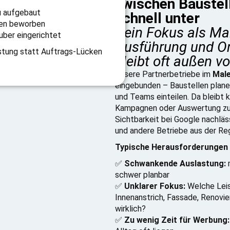
zwischen Baustel
 aufgebaut
schnell unter
gen beworben
Dein Fokus als Mal
uber eingerichtet
Ausführung und Or
stung statt Auftrags-Lücken
bleibt oft außen vo
Unsere Partnerbetriebe im
Mal
eingebunden – Baustellen planen
und Teams einteilen. Da bleibt 
Kampagnen oder Auswertung zu k
Sichtbarkeit bei Google nachl
und andere Betriebe aus der Re
Typische Herausforderungen 
✅
Schwankende Auslastung:
m
schwer planbar
✅
Unklarer Fokus:
Welche Leis
Innenanstrich, Fassade, Renovi
wirklich?
✅
Zu wenig Zeit für Werbung: