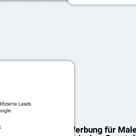
fizierte Leads
oogle
:
Werbung für Male