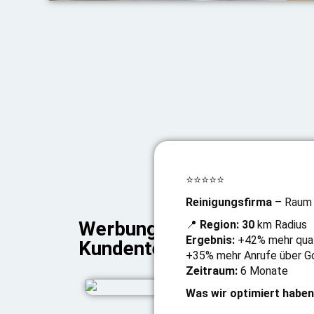
⭐⭐⭐⭐⭐
Reinigungsfirma
– Raum
Werbung für Gebäudereini
📍
Region: 30
km Radius
Ergebnis:
+42% mehr quali
Kundenterminen, Objektpla
+35% mehr Anrufe über G
Zeitraum:
6 Monate
Was wir optimiert haben