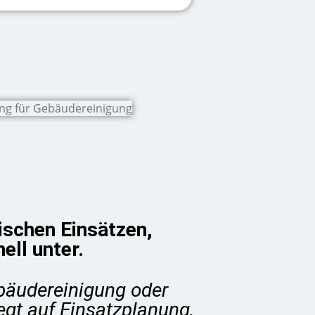
ischen Einsätzen,
ll unter.
bäudereinigung oder
egt auf Einsatzplanung,