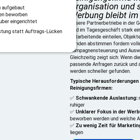
Organisation und 
 aufgebaut
Werbung bleibt im 
gen beworben
uber eingerichtet
Unsere Partnerbetriebe in der 
sind im Tagesgeschäft stark ein
stung statt Auftrags-Lücken
Mitarbeitende einteilen, Objekt
Kunden abstimmen fordern voll
Kampagnensteuerung und Auswer
Gleichzeitig zeigt sich: Wenn di
passende Anfragen zurück und a
werden schneller gefunden.
Typische Herausforderungen 
Reinigungsfirmen:
✅
Schwankende Auslastung:
m
ruhiger
✅
Unklarer Fokus in der Werb
beworben werden und welche Anf
✅
Zu wenig Zeit für Marketin
liegen